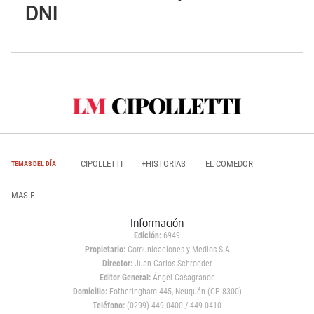
DNI
CIPOLLETTI
+HISTORIAS
EL COMEDOR
TEMAS DEL DÍA
MAS E
Información
Edición:
6949
Propietario:
Comunicaciones y Medios S.A
Director:
Juan Carlos Schroeder
Editor General:
Ángel Casagrande
Domicilio:
Fotheringham 445, Neuquén (CP 8300)
Teléfono:
(0299) 449 0400 / 449 0410