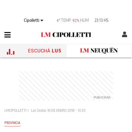
Cipolletti
TEMP
HUM
23:13 HS
4°
92%
ESCUCHÁ
LU5
LMCIPOLLETTI
Las Grutas
16 DE ENERO 2018 - 13:20
PROVINCIA