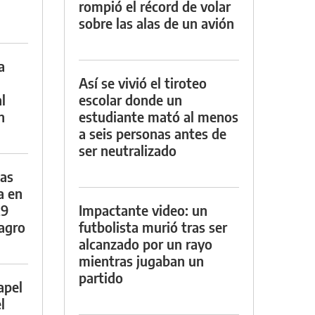
rompió el récord de volar
sobre las alas de un avión
a
Así se vivió el tiroteo
l
escolar donde un
n
estudiante mató al menos
a seis personas antes de
ser neutralizado
das
a en
29
Impactante video: un
lagro
futbolista murió tras ser
alcanzado por un rayo
mientras jugaban un
partido
apel
l