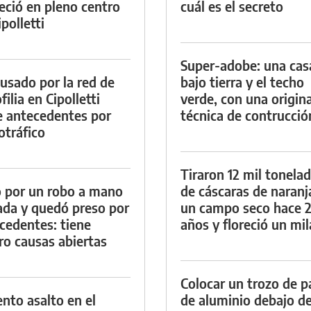
eció en pleno centro
cuál es el secreto
polletti
Super-adobe: una cas
cusado por la red de
bajo tierra y el techo
ilia en Cipolletti
verde, con una origina
e antecedentes por
técnica de contrucció
otráfico
Tiraron 12 mil tonela
 por un robo a mano
de cáscaras de naranj
da y quedó preso por
un campo seco hace 
cedentes: tiene
años y floreció un mi
ro causas abiertas
Colocar un trozo de p
ento asalto en el
de aluminio debajo de