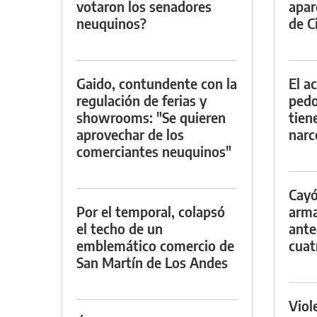
votaron los senadores
apar
neuquinos?
de Ci
Gaido, contundente con la
El a
regulación de ferias y
pedof
showrooms: "Se quieren
tien
aprovechar de los
narc
comerciantes neuquinos"
Cayó
Por el temporal, colapsó
arma
el techo de un
ante
emblemático comercio de
cuat
San Martín de Los Andes
Viol