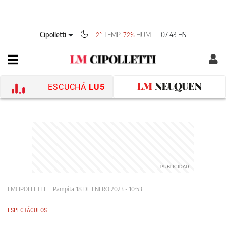
Cipolletti
TEMP
HUM
07:43 HS
2°
72%
ESCUCHÁ
LU5
LMCIPOLLETTI
Pampita
18 DE ENERO 2023 - 10:53
ESPECTÁCULOS