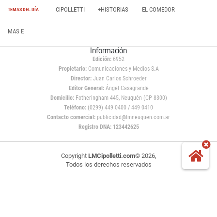
CIPOLLETTI
+HISTORIAS
EL COMEDOR
TEMAS DEL DÍA
MAS E
Información
Edición:
6952
Propietario:
Comunicaciones y Medios S.A
Director:
Juan Carlos Schroeder
Editor General:
Ángel Casagrande
Domicilio:
Fotheringham 445, Neuquén (CP 8300)
Teléfono:
(0299) 449 0400 / 449 0410
Contacto comercial:
publicidad@lmneuquen.com.ar
Registro DNA: 123442625
Copyright
LMCipolletti.com
© 2026,
Todos los derechos reservados