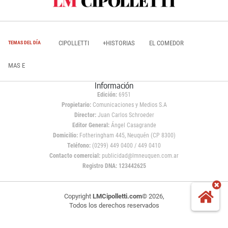
CIPOLLETTI
+HISTORIAS
EL COMEDOR
TEMAS DEL DÍA
MAS E
Información
Edición:
6951
Propietario:
Comunicaciones y Medios S.A
Director:
Juan Carlos Schroeder
Editor General:
Ángel Casagrande
Domicilio:
Fotheringham 445, Neuquén (CP 8300)
Teléfono:
(0299) 449 0400 / 449 0410
Contacto comercial:
publicidad@lmneuquen.com.ar
Registro DNA: 123442625
Copyright
LMCipolletti.com
© 2026,
Todos los derechos reservados