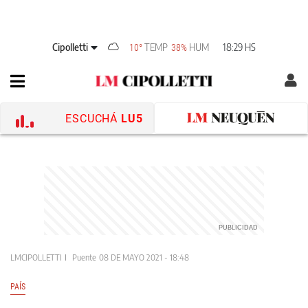
Cipolletti
TEMP
HUM
18:29 HS
10°
38%
ESCUCHÁ
LU5
LMCIPOLLETTI
Puente
08 DE MAYO 2021 - 18:48
PAÍS