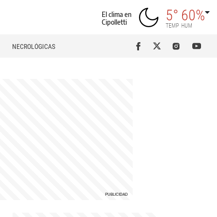
5°
60%
El clima en
Cipolletti
TEMP
HUM
NECROLÓGICAS