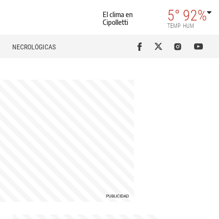
5°
92%
El clima en
Cipolletti
TEMP
HUM
NECROLÓGICAS