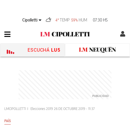
Cipolletti
TEMP
HUM
07:30 HS
4°
59%
ESCUCHÁ
LU5
LMCIPOLLETTI
Elecciones 2019
26 DE OCTUBRE 2019 - 11:37
PAÍS