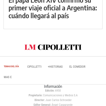
primer viaje oficial a Argentina:
cuándo llegará al país
CIPOLLETTI
+HISTORIAS
EL COMEDOR
TEMAS DEL DÍA
MAS E
Información
Edición:
6950
Propietario:
Comunicaciones y Medios S.A
Director:
Juan Carlos Schroeder
Editor General:
Ángel Casagrande