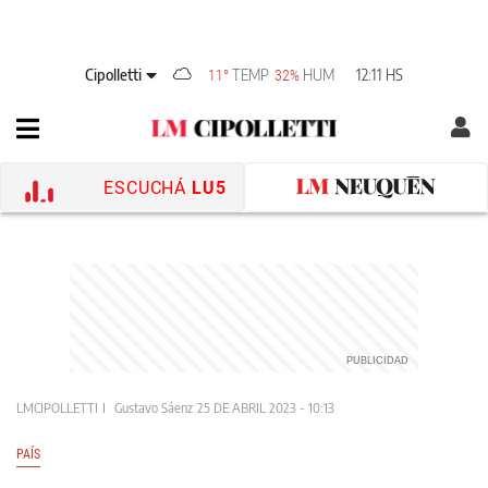
Cipolletti
TEMP
HUM
12:11 HS
11°
32%
ESCUCHÁ
LU5
LMCIPOLLETTI
Gustavo Sáenz
25 DE ABRIL 2023 - 10:13
PAÍS