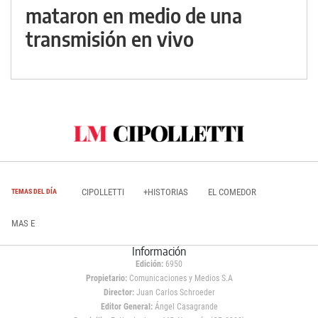
mataron en medio de una
transmisión en vivo
CIPOLLETTI
+HISTORIAS
EL COMEDOR
TEMAS DEL DÍA
MAS E
Información
Edición:
6950
Propietario:
Comunicaciones y Medios S.A
Director:
Juan Carlos Schroeder
Editor General:
Ángel Casagrande