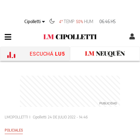
Cipolletti
TEMP
HUM
06:46 HS
4°
50%
ESCUCHÁ
LU5
LMCIPOLLETTI
Cipolletti
24 DE JULIO 2022 - 14:46
POLICIALES