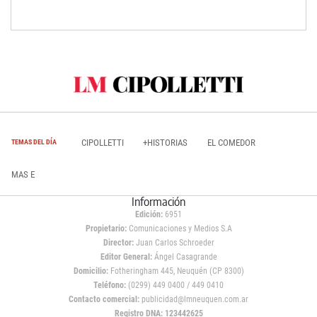
CIPOLLETTI
+HISTORIAS
EL COMEDOR
TEMAS DEL DÍA
MAS E
Información
Edición:
6951
Propietario:
Comunicaciones y Medios S.A
Director:
Juan Carlos Schroeder
Editor General:
Ángel Casagrande
Domicilio:
Fotheringham 445, Neuquén (CP 8300)
Teléfono:
(0299) 449 0400 / 449 0410
Contacto comercial:
publicidad@lmneuquen.com.ar
Registro DNA: 123442625