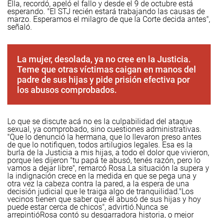
Ella, recordó, apeló el fallo y desde el 9 de octubre está
esperando. "El STJ recién estará trabajando las causas de
marzo. Esperamos el milagro de que la Corte decida antes",
señaló.
La mujer, desolada, ya no cree en la Justicia.
Teme que otras víctimas caigan en manos del
padre de sus hijas y pide prisión efectiva por
los abusos comprobados.
Lo que se discute acá no es la culpabilidad del ataque
sexual, ya comprobado, sino cuestiones administrativas.
"Que lo denunció la hermana, que lo llevaron preso antes
de que lo notifiquen, todos artilugios legales. Esa es la
burla de la Justicia a mis hijas, a todo el dolor que vivieron,
porque les dijeron "tu papá te abusó, tenés razón, pero lo
vamos a dejar libre", remarcó Rosa.
La situación la supera y
la indignación crece en la medida en que se pega una y
otra vez la cabeza contra la pared, a la espera de una
decisión judicial que le traiga algo de tranquilidad.
"Los
vecinos tienen que saber que él abusó de sus hijas y hoy
puede estar cerca de chicos", advirtió.
Nunca se
arrepintió
Rosa contó su desgarradora historia, o mejor