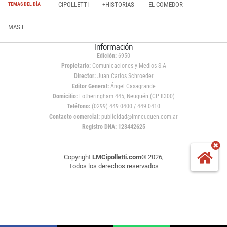
CIPOLLETTI
+HISTORIAS
EL COMEDOR
TEMAS DEL DÍA
MAS E
Información
Edición:
6950
Propietario:
Comunicaciones y Medios S.A
Director:
Juan Carlos Schroeder
Editor General:
Ángel Casagrande
Domicilio:
Fotheringham 445, Neuquén (CP 8300)
Teléfono:
(0299) 449 0400 / 449 0410
Contacto comercial:
publicidad@lmneuquen.com.ar
Registro DNA: 123442625
Copyright
LMCipolletti.com
© 2026,
Todos los derechos reservados