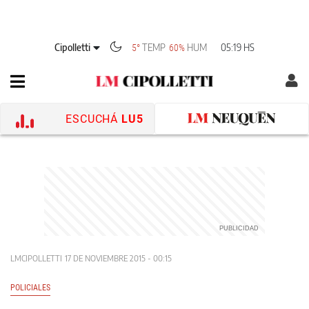
Cipolletti
TEMP
HUM
05:19 HS
5°
60%
ESCUCHÁ
LU5
LMCIPOLLETTI
17 DE NOVIEMBRE 2015 - 00:15
POLICIALES