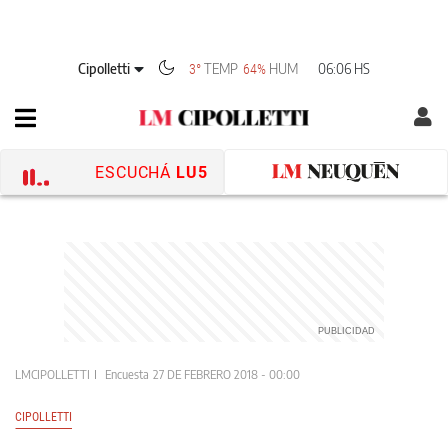
Cipolletti
TEMP
HUM
06:06 HS
3°
64%
ESCUCHÁ
LU5
LMCIPOLLETTI
Encuesta
27 DE FEBRERO 2018 - 00:00
CIPOLLETTI