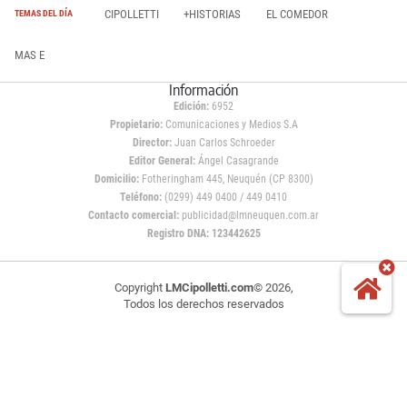
CIPOLLETTI
+HISTORIAS
EL COMEDOR
TEMAS DEL DÍA
MAS E
Información
Edición:
6952
Propietario:
Comunicaciones y Medios S.A
Director:
Juan Carlos Schroeder
Editor General:
Ángel Casagrande
Domicilio:
Fotheringham 445, Neuquén (CP 8300)
Teléfono:
(0299) 449 0400 / 449 0410
Contacto comercial:
publicidad@lmneuquen.com.ar
Registro DNA: 123442625
Copyright
LMCipolletti.com
© 2026,
Todos los derechos reservados