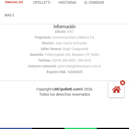
CIPOLLETTI
+HISTORIAS
EL COMEDOR
TEMAS DEL DÍA
MAS E
Información
Edición:
6951
Propietario:
Comunicaciones y Medios S.A
Director:
Juan Carlos Schroeder
Editor General:
Ángel Casagrande
Domicilio:
Fotheringham 445, Neuquén (CP 8300)
Teléfono:
(0299) 449 0400 / 449 0410
Contacto comercial:
publicidad@lmneuquen.com.ar
Registro DNA: 123442625
Copyright
LMCipolletti.com
© 2026,
Todos los derechos reservados