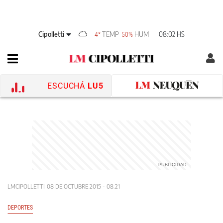
Cipolletti
TEMP
HUM
08:02 HS
4°
50%
ESCUCHÁ
LU5
LMCIPOLLETTI
08 DE OCTUBRE 2015 - 08:21
DEPORTES