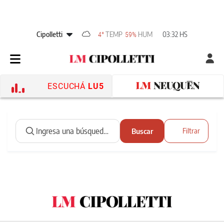
Cipolletti
TEMP
HUM
03:32 HS
4°
59%
ESCUCHÁ
LU5
Buscar
Filtrar