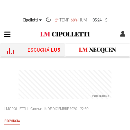
Cipolletti
TEMP
HUM
05:24 HS
2°
68%
ESCUCHÁ
LU5
LMCIPOLLETTI
Carreras
14 DE DICIEMBRE 2020 - 22:50
PROVINCIA