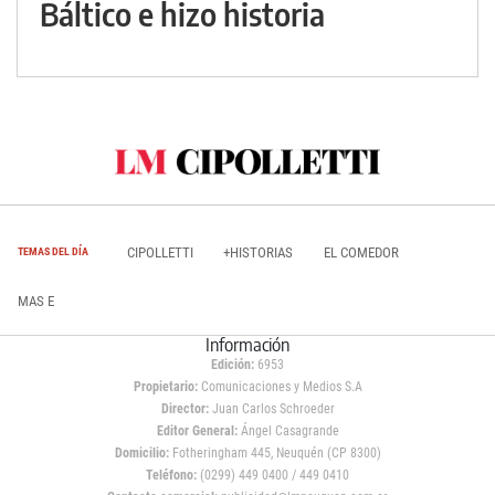
Báltico e hizo historia
CIPOLLETTI
+HISTORIAS
EL COMEDOR
TEMAS DEL DÍA
MAS E
Información
Edición:
6953
Propietario:
Comunicaciones y Medios S.A
Director:
Juan Carlos Schroeder
Editor General:
Ángel Casagrande
Domicilio:
Fotheringham 445, Neuquén (CP 8300)
Teléfono:
(0299) 449 0400 / 449 0410