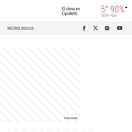
5°
90%
El clima en
Cipolletti
TEMP
HUM
NECROLÓGICAS