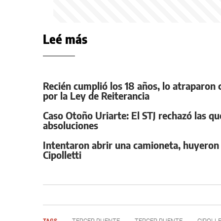
Leé más
Recién cumplió los 18 años, lo atraparo
por la Ley de Reiterancia
Caso Otoño Uriarte: El STJ rechazó las que
absoluciones
Intentaron abrir una camioneta, huyeron 
Cipolletti
TAGS
TERCER PUENTE
TERCER PUENTE
CIPOLLE