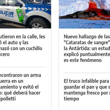
tieron en la calle, les
Nuevo hallazgo de las
ó el auto y las
"Cataratas de sangre"
azó con un cuchillo
la Antártida: un estud
icero
explicó puntualment
es este fenómeno
ncontraron un arma
uerra en un
El truco infalible para
namiento y evitó el
guardar el pan y que 
io: qué deberá hacer
mantenga fresco por
polletti
tiempo