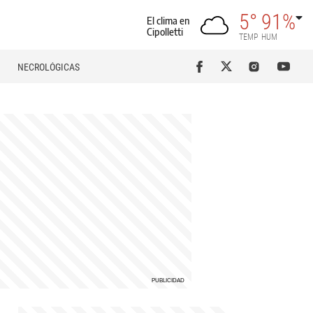
5°
91%
El clima en
Cipolletti
TEMP
HUM
NECROLÓGICAS