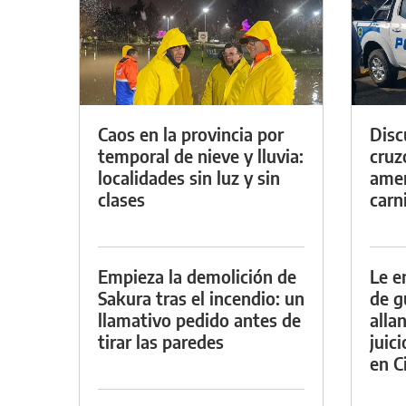
Caos en la provincia por
Discu
temporal de nieve y lluvia:
cruz
localidades sin luz y sin
amen
clases
carn
Empieza la demolición de
Le e
Sakura tras el incendio: un
de g
llamativo pedido antes de
alla
tirar las paredes
juic
en Ci