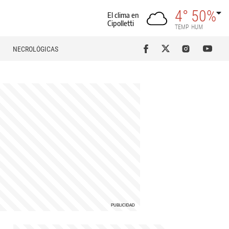
4°
50%
El clima en
Cipolletti
TEMP
HUM
NECROLÓGICAS