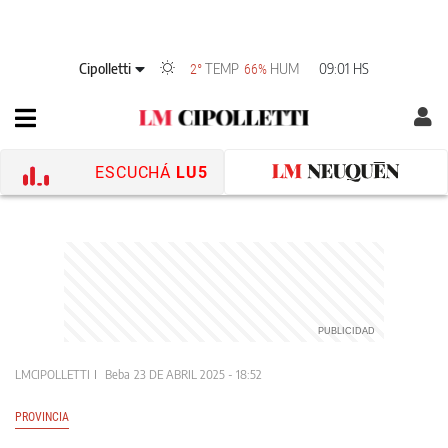
Cipolletti
TEMP
HUM
09:01 HS
2°
66%
ESCUCHÁ
LU5
LMCIPOLLETTI
Beba
23 DE ABRIL 2025 - 18:52
PROVINCIA