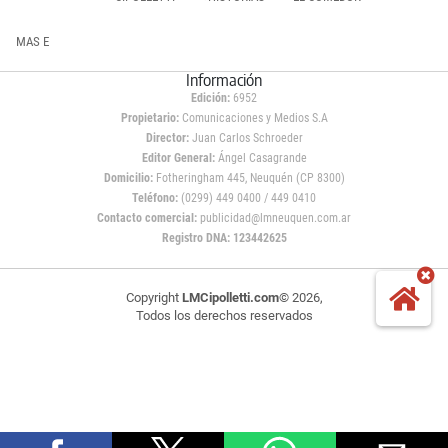
MAS E
Información
Edición:
6952
Propietario:
Comunicaciones y Medios S.A
Director:
Juan Carlos Schroeder
Editor General:
Ángel Casagrande
Domicilio:
Fotheringham 445, Neuquén (CP 8300)
Teléfono:
(0299) 449 0400 / 449 0410
Contacto comercial:
publicidad@lmneuquen.com.ar
Registro DNA: 123442625
Copyright
LMCipolletti.com
© 2026,
Todos los derechos reservados