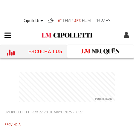
Cipolletti
TEMP
HUM
13:22 HS
6°
45%
ESCUCHÁ
LU5
LMCIPOLLETTI
Ruta 22
28 DE MAYO 2025 - 18:27
PROVINCIA