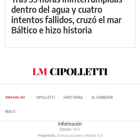
dentro del agua y cuatro
intentos fallidos, cruzó el mar
Báltico e hizo historia
CIPOLLETTI
+HISTORIAS
EL COMEDOR
TEMAS DEL DÍA
MAS E
Información
Edición:
6952
Propietario:
Comunicaciones y Medios S.A