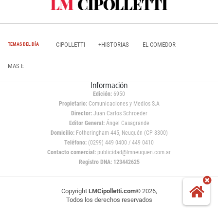
CIPOLLETTI
+HISTORIAS
EL COMEDOR
TEMAS DEL DÍA
MAS E
Información
Edición:
6950
Propietario:
Comunicaciones y Medios S.A
Director:
Juan Carlos Schroeder
Editor General:
Ángel Casagrande
Domicilio:
Fotheringham 445, Neuquén (CP 8300)
Teléfono:
(0299) 449 0400 / 449 0410
Contacto comercial:
publicidad@lmneuquen.com.ar
Registro DNA: 123442625
Copyright
LMCipolletti.com
© 2026,
Todos los derechos reservados