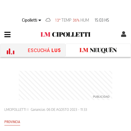
Cipolletti
TEMP
HUM
15:03 HS
13°
36%
ESCUCHÁ
LU5
LMCIPOLLETTI
Ganancias
06 DE AGOSTO 2023 - 11:33
PROVINCIA