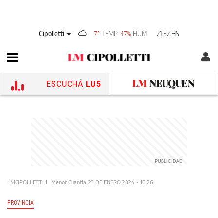
Cipolletti
TEMP
HUM
21:52 HS
7°
47%
ESCUCHÁ
LU5
LMCIPOLLETTI
Menor Cuantía
23 DE ENERO 2024 - 10:26
PROVINCIA