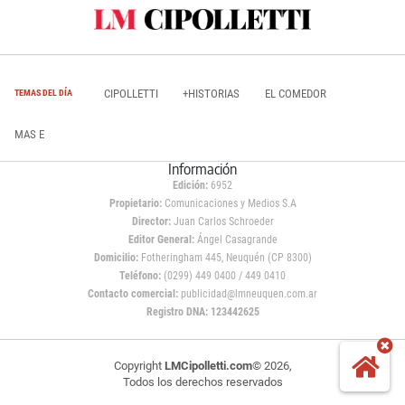
CIPOLLETTI
+HISTORIAS
EL COMEDOR
TEMAS DEL DÍA
MAS E
Información
Edición:
6952
Propietario:
Comunicaciones y Medios S.A
Director:
Juan Carlos Schroeder
Editor General:
Ángel Casagrande
Domicilio:
Fotheringham 445, Neuquén (CP 8300)
Teléfono:
(0299) 449 0400 / 449 0410
Contacto comercial:
publicidad@lmneuquen.com.ar
Registro DNA: 123442625
Copyright
LMCipolletti.com
© 2026,
Todos los derechos reservados