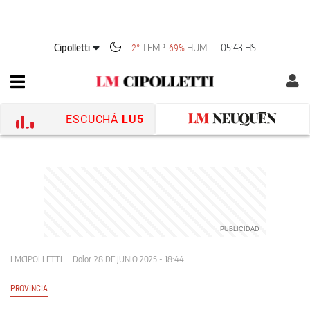
Cipolletti
TEMP
HUM
05:43 HS
2°
69%
ESCUCHÁ
LU5
LMCIPOLLETTI
Dolor
28 DE JUNIO 2025 - 18:44
PROVINCIA