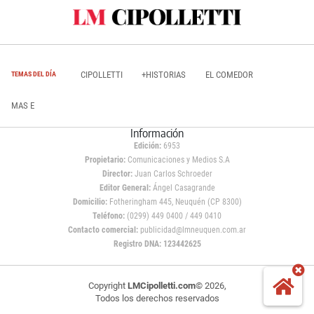
CIPOLLETTI
+HISTORIAS
EL COMEDOR
TEMAS DEL DÍA
MAS E
Información
Edición:
6953
Propietario:
Comunicaciones y Medios S.A
Director:
Juan Carlos Schroeder
Editor General:
Ángel Casagrande
Domicilio:
Fotheringham 445, Neuquén (CP 8300)
Teléfono:
(0299) 449 0400 / 449 0410
Contacto comercial:
publicidad@lmneuquen.com.ar
Registro DNA: 123442625
Copyright
LMCipolletti.com
© 2026,
Todos los derechos reservados