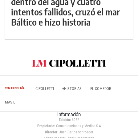
dentro del agua y cuatro
intentos fallidos, cruzó el mar
Báltico e hizo historia
CIPOLLETTI
+HISTORIAS
EL COMEDOR
TEMAS DEL DÍA
MAS E
Información
Edición:
6952
Propietario:
Comunicaciones y Medios S.A
Director:
Juan Carlos Schroeder