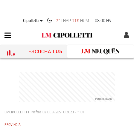
Cipolletti
TEMP
HUM
08:00 HS
2°
71%
ESCUCHÁ
LU5
LMCIPOLLETTI
Naftas
02 DE AGOSTO 2023 - 11:01
PROVINCIA