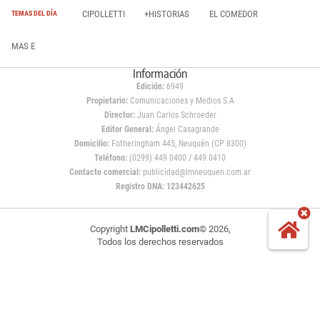
CIPOLLETTI
+HISTORIAS
EL COMEDOR
TEMAS DEL DÍA
MAS E
Información
Edición:
6949
Propietario:
Comunicaciones y Medios S.A
Director:
Juan Carlos Schroeder
Editor General:
Ángel Casagrande
Domicilio:
Fotheringham 445, Neuquén (CP 8300)
Teléfono:
(0299) 449 0400 / 449 0410
Contacto comercial:
publicidad@lmneuquen.com.ar
Registro DNA: 123442625
Copyright
LMCipolletti.com
© 2026,
Todos los derechos reservados