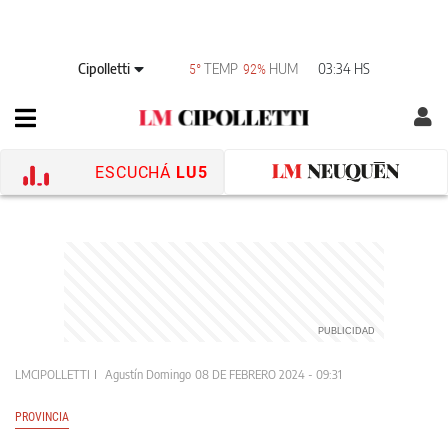
Cipolletti
TEMP
HUM
03:34 HS
5°
92%
ESCUCHÁ
LU5
LMCIPOLLETTI
Agustín Domingo
08 DE FEBRERO 2024 - 09:31
PROVINCIA