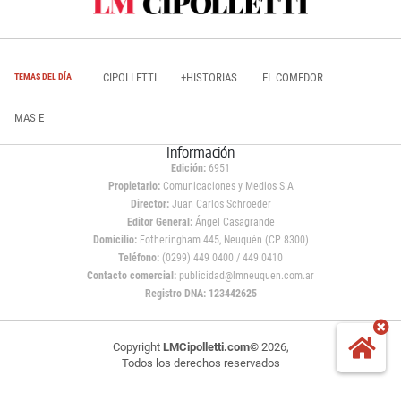
CIPOLLETTI
+HISTORIAS
EL COMEDOR
TEMAS DEL DÍA
MAS E
Información
Edición:
6951
Propietario:
Comunicaciones y Medios S.A
Director:
Juan Carlos Schroeder
Editor General:
Ángel Casagrande
Domicilio:
Fotheringham 445, Neuquén (CP 8300)
Teléfono:
(0299) 449 0400 / 449 0410
Contacto comercial:
publicidad@lmneuquen.com.ar
Registro DNA: 123442625
Copyright
LMCipolletti.com
© 2026,
Todos los derechos reservados