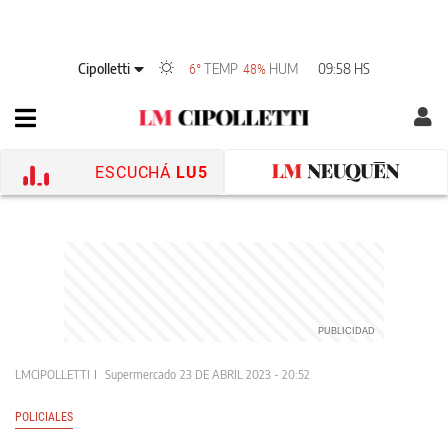
Cipolletti
TEMP
HUM
09:58 HS
6°
48%
ESCUCHÁ
LU5
LMCIPOLLETTI
Supermercado
23 DE ABRIL 2023 - 20:52
POLICIALES