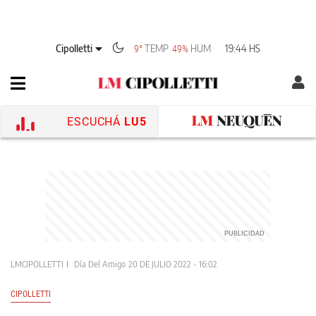
Cipolletti
TEMP
HUM
19:44 HS
9°
49%
ESCUCHÁ
LU5
LMCIPOLLETTI
Día Del Amigo
20 DE JULIO 2022 - 16:02
CIPOLLETTI