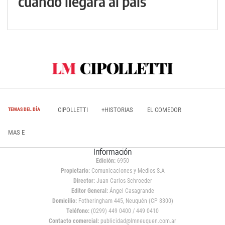
cuándo llegará al país
CIPOLLETTI
+HISTORIAS
EL COMEDOR
TEMAS DEL DÍA
MAS E
Información
Edición:
6950
Propietario:
Comunicaciones y Medios S.A
Director:
Juan Carlos Schroeder
Editor General:
Ángel Casagrande
Domicilio:
Fotheringham 445, Neuquén (CP 8300)
Teléfono:
(0299) 449 0400 / 449 0410
Contacto comercial:
publicidad@lmneuquen.com.ar