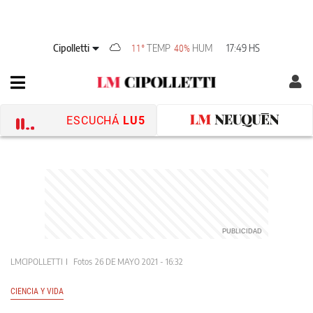
Cipolletti
TEMP
HUM
17:49 HS
11°
40%
ESCUCHÁ
LU5
LMCIPOLLETTI
Fotos
26 DE MAYO 2021 - 16:32
CIENCIA Y VIDA