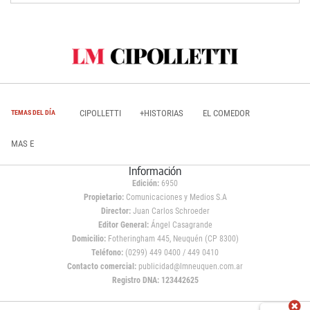
CIPOLLETTI
+HISTORIAS
EL COMEDOR
TEMAS DEL DÍA
MAS E
Información
Edición:
6950
Propietario:
Comunicaciones y Medios S.A
Director:
Juan Carlos Schroeder
Editor General:
Ángel Casagrande
Domicilio:
Fotheringham 445, Neuquén (CP 8300)
Teléfono:
(0299) 449 0400 / 449 0410
Contacto comercial:
publicidad@lmneuquen.com.ar
Registro DNA: 123442625