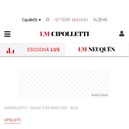
Cipolletti
TEMP
HUM
14:29 HS
10°
45%
ESCUCHÁ
LU5
LMCIPOLLETTI
Marcha
17 DE MAYO 2021 - 16:34
CIPOLLETTI