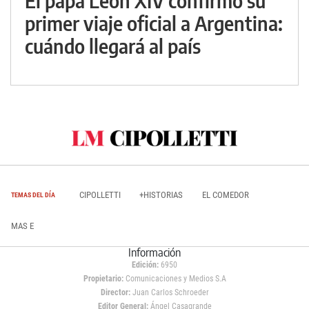
El papa León XIV confirmó su
primer viaje oficial a Argentina:
cuándo llegará al país
CIPOLLETTI
+HISTORIAS
EL COMEDOR
TEMAS DEL DÍA
MAS E
Información
Edición:
6950
Propietario:
Comunicaciones y Medios S.A
Director:
Juan Carlos Schroeder
Editor General:
Ángel Casagrande