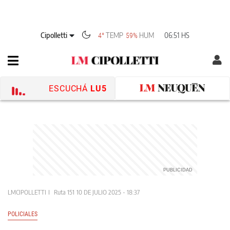
Cipolletti
TEMP
HUM
06:51 HS
4°
59%
ESCUCHÁ
LU5
LMCIPOLLETTI
Ruta 151
10 DE JULIO 2025 - 18:37
POLICIALES