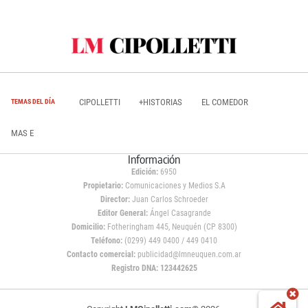
CIPOLLETTI
+HISTORIAS
EL COMEDOR
TEMAS DEL DÍA
MAS E
Información
Edición:
6950
Propietario:
Comunicaciones y Medios S.A
Director:
Juan Carlos Schroeder
Editor General:
Ángel Casagrande
Domicilio:
Fotheringham 445, Neuquén (CP 8300)
Teléfono:
(0299) 449 0400 / 449 0410
Contacto comercial:
publicidad@lmneuquen.com.ar
Registro DNA: 123442625