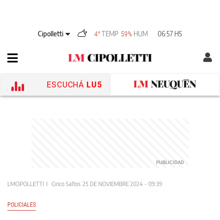
Cipolletti
TEMP
HUM
06:57 HS
4°
59%
ESCUCHÁ
LU5
LMCIPOLLETTI
Cinco Saltos
25 DE NOVIEMBRE 2024 - 09:39
POLICIALES