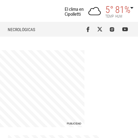
5°
81%
El clima en
Cipolletti
TEMP
HUM
NECROLÓGICAS