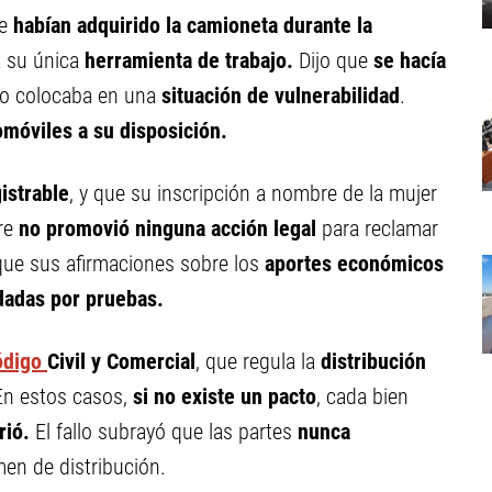
e
habían adquirido la camioneta durante la
a su única
herramienta de trabajo.
Dijo que
se hacía
 lo colocaba en una
situación de vulnerabilidad
.
omóviles a su disposición.
istrable
, y que su inscripción a nombre de la mujer
bre
no promovió ninguna acción legal
para reclamar
 que sus afirmaciones sobre los
aportes económicos
dadas por pruebas.
ódigo
Civil
y Comercial
, que regula la
distribución
 En estos casos,
si no existe un pacto
, cada bien
rió.
El fallo subrayó que las partes
nunca
en de distribución.