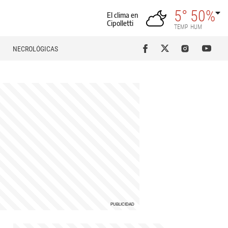
5°
50%
El clima en
Cipolletti
TEMP
HUM
NECROLÓGICAS