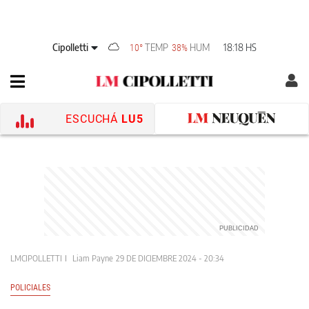
Cipolletti
TEMP
HUM
18:18 HS
10°
38%
ESCUCHÁ
LU5
LMCIPOLLETTI
Liam Payne
29 DE DICIEMBRE 2024 - 20:34
POLICIALES