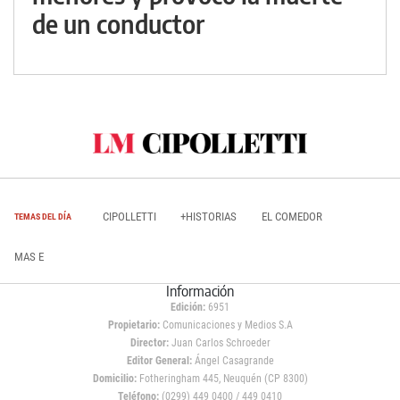
de un conductor
CIPOLLETTI
+HISTORIAS
EL COMEDOR
TEMAS DEL DÍA
MAS E
Información
Edición:
6951
Propietario:
Comunicaciones y Medios S.A
Director:
Juan Carlos Schroeder
Editor General:
Ángel Casagrande
Domicilio:
Fotheringham 445, Neuquén (CP 8300)
Teléfono:
(0299) 449 0400 / 449 0410