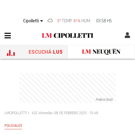
Cipolletti
TEMP
HUM
03:58 HS
5°
91%
ESCUCHÁ
LU5
LMCIPOLLETTI
432 Viviendas
08 DE FEBRERO 2025 - 15:48
POLICIALES