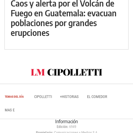
Caos y alerta por el Volcán de
Fuego en Guatemala: evacuan
poblaciones por grandes
erupciones
CIPOLLETTI
+HISTORIAS
EL COMEDOR
TEMAS DEL DÍA
MAS E
Información
Edición:
6949
Propietario:
Comunicaciones y Medios S.A