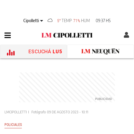
Cipolletti
TEMP
HUM
09:37 HS
5°
71%
ESCUCHÁ
LU5
LMCIPOLLETTI
Fotógrafo
09 DE AGOSTO 2023 - 10:11
POLICIALES