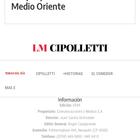
Medio Oriente
CIPOLLETTI
+HISTORIAS
EL COMEDOR
TEMAS DEL DÍA
MAS E
Información
Edición:
6949
Propietario:
Comunicaciones y Medios S.A
Director:
Juan Carlos Schroeder
Editor General:
Ángel Casagrande
Domicilio:
Fotheringham 445, Neuquén (CP 8300)
Teléfono:
(0299) 449 0400 / 449 0410