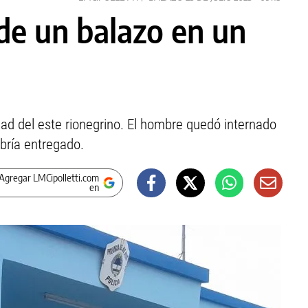
 de un balazo en un
dad del este rionegrino. El hombre quedó internado
abría entregado.
Agregar LMCipolletti.com
en