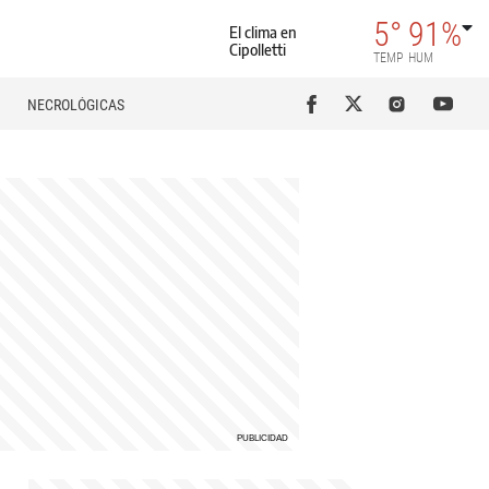
5°
91%
El clima en
Cipolletti
TEMP
HUM
NECROLÓGICAS