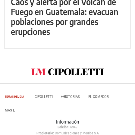
Caos y alerta por el Volcán de
Fuego en Guatemala: evacuan
poblaciones por grandes
erupciones
CIPOLLETTI
+HISTORIAS
EL COMEDOR
TEMAS DEL DÍA
MAS E
Información
Edición:
6949
Propietario:
Comunicaciones y Medios S.A