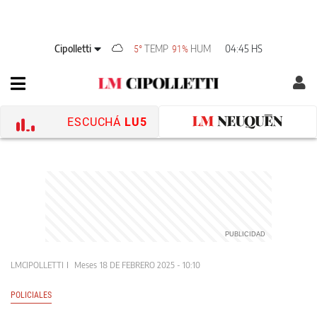
Cipolletti
TEMP
HUM
04:45 HS
5°
91%
ESCUCHÁ
LU5
LMCIPOLLETTI
Meses
18 DE FEBRERO 2025 - 10:10
POLICIALES