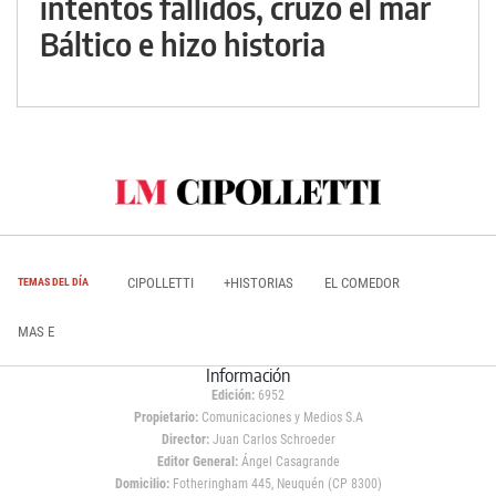
intentos fallidos, cruzó el mar
Báltico e hizo historia
CIPOLLETTI
+HISTORIAS
EL COMEDOR
TEMAS DEL DÍA
MAS E
Información
Edición:
6952
Propietario:
Comunicaciones y Medios S.A
Director:
Juan Carlos Schroeder
Editor General:
Ángel Casagrande
Domicilio:
Fotheringham 445, Neuquén (CP 8300)