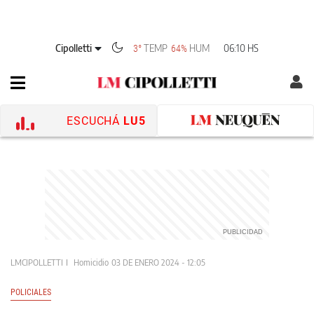
Cipolletti
TEMP
HUM
06:10 HS
3°
64%
ESCUCHÁ
LU5
LMCIPOLLETTI
Homicidio
03 DE ENERO 2024 - 12:05
POLICIALES