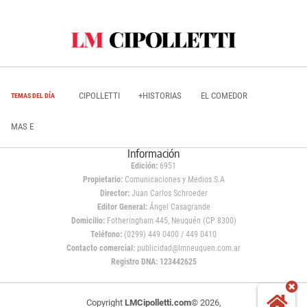
CIPOLLETTI
+HISTORIAS
EL COMEDOR
TEMAS DEL DÍA
MAS E
Información
Edición:
6951
Propietario:
Comunicaciones y Medios S.A
Director:
Juan Carlos Schroeder
Editor General:
Ángel Casagrande
Domicilio:
Fotheringham 445, Neuquén (CP 8300)
Teléfono:
(0299) 449 0400 / 449 0410
Contacto comercial:
publicidad@lmneuquen.com.ar
Registro DNA: 123442625
Copyright
LMCipolletti.com
© 2026,