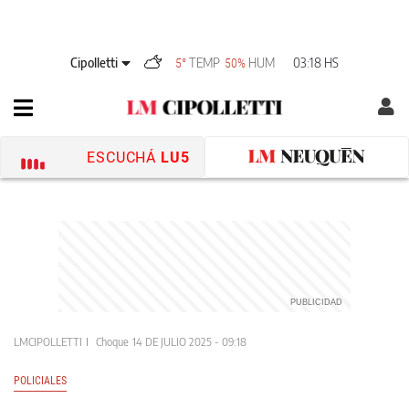
Cipolletti
TEMP
HUM
03:18 HS
5°
50%
ESCUCHÁ
LU5
LMCIPOLLETTI
Choque
14 DE JULIO 2025 - 09:18
POLICIALES