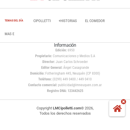
CIPOLLETTI
+HISTORIAS
EL COMEDOR
TEMAS DEL DÍA
MAS E
Información
Edición:
6950
Propietario:
Comunicaciones y Medios S.A
Director:
Juan Carlos Schroeder
Editor General:
Ángel Casagrande
Domicilio:
Fotheringham 445, Neuquén (CP 8300)
Teléfono:
(0299) 449 0400 / 449 0410
Contacto comercial:
publicidad@lmneuquen.com.ar
Registro DNA: 123442625
Copyright
LMCipolletti.com
© 2026,
Todos los derechos reservados