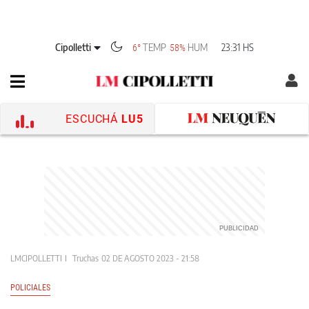
Cipolletti
TEMP
HUM
23:31 HS
6°
58%
ESCUCHÁ
LU5
LMCIPOLLETTI
Truchas
02 DE AGOSTO 2023 - 21:58
POLICIALES