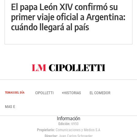
El papa León XIV confirmó su
primer viaje oficial a Argentina:
cuándo llegará al país
CIPOLLETTI
+HISTORIAS
EL COMEDOR
TEMAS DEL DÍA
MAS E
Información
Edición:
6950
Propietario:
Comunicaciones y Medios S.A
Director:
Juan Carlos Schroeder