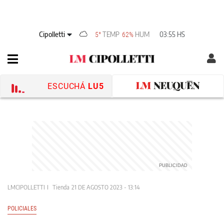
Cipolletti
TEMP
HUM
03:55 HS
5°
62%
ESCUCHÁ
LU5
LMCIPOLLETTI
Tienda
21 DE AGOSTO 2023 - 13:14
POLICIALES