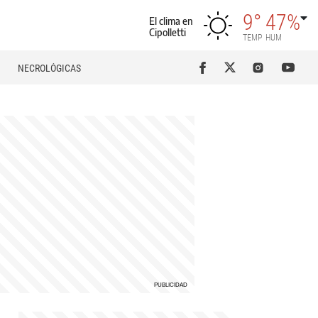
9°
47%
El clima en
Cipolletti
TEMP
HUM
NECROLÓGICAS