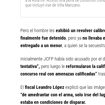
a la Ruta 69. Acordó una pena de condición cond
que incluyó irse de Villa Manzano.
Pero el hombre les
exhibió un revolver calib
finalmente fue detenido
, pero ya
no llevaba 
entregado a un menor
, a quien se la secuestr
Inicialmente JCFP había sido acusado por el d
tentativa”,
pero luego le
reformularon la cali
concurso real con amenazas calificadas”
tras
El
fiscal Leandro López
explicó que las imág
“de amedrantar con el arma, solo irse del lu
estaba en condiciones de disparar.