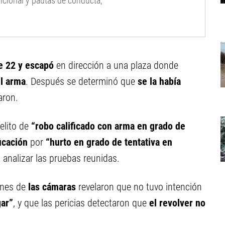
icional y pautas de conducta,
re 22 y escapó
en dirección a una plaza donde
el arma
. Después se determinó que
se la había
aron.
elito de
“robo calificado con arma en grado de
ficación
por
“hurto en grado de tentativa en
 analizar las pruebas reunidas.
enes de
las cámaras
revelaron que no tuvo intención
gar”
, y que las pericias detectaron que
el revolver no