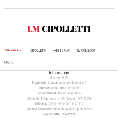
CIPOLLETTI
+HISTORIAS
EL COMEDOR
TEMAS DEL DÍA
MAS E
Información
Edición:
6950
Propietario:
Comunicaciones y Medios S.A
Director:
Juan Carlos Schroeder
Editor General:
Ángel Casagrande
Domicilio:
Fotheringham 445, Neuquén (CP 8300)
Teléfono:
(0299) 449 0400 / 449 0410
Contacto comercial:
publicidad@lmneuquen.com.ar
Registro DNA: 123442625