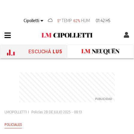
Cipolletti
TEMP
HUM
01:42 HS
5°
62%
ESCUCHÁ
LU5
LMCIPOLLETTI
Policías
28 DE JULIO 2025 - 08:13
POLICIALES