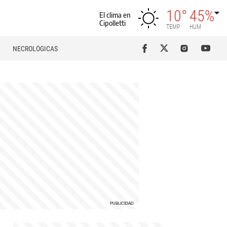
10°
45%
El clima en
Cipolletti
TEMP
HUM
NECROLÓGICAS