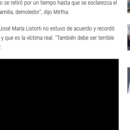
 se retiró por un tiempo hasta que se esclarezca el
milia, demoledor", dijo Mirtha.
 José María Listorti no estuvo de acuerdo y recordó
y que es la víctima real. "También debe ser terrible
.