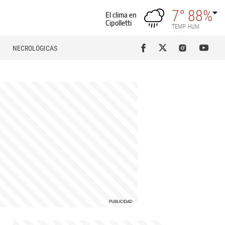
7°
88%
El clima en
Cipolletti
TEMP
HUM
NECROLÓGICAS