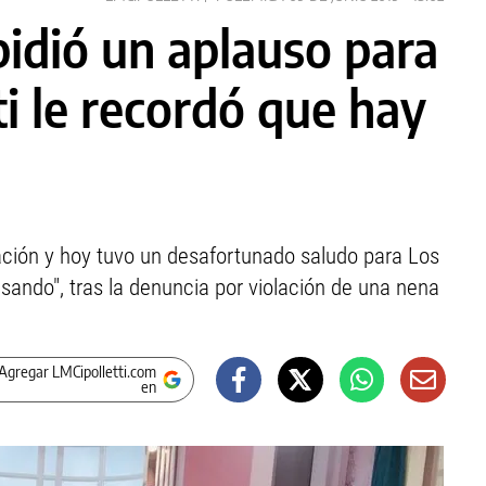
pidió un aplauso para
ti le recordó que hay
ración y hoy tuvo un desafortunado saludo para Los
ando", tras la denuncia por violación de una nena
Agregar LMCipolletti.com
en