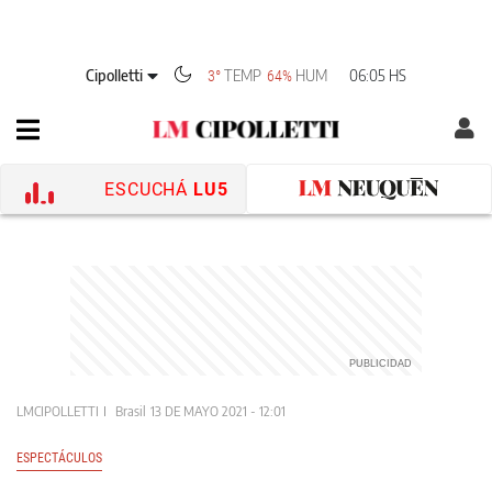
Cipolletti
TEMP
HUM
06:05 HS
3°
64%
ESCUCHÁ
LU5
LMCIPOLLETTI
Brasil
13 DE MAYO 2021 - 12:01
ESPECTÁCULOS