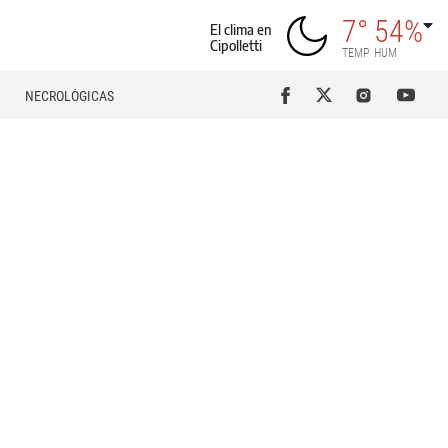
7°
54%
El clima en
Cipolletti
TEMP
HUM
NECROLÓGICAS