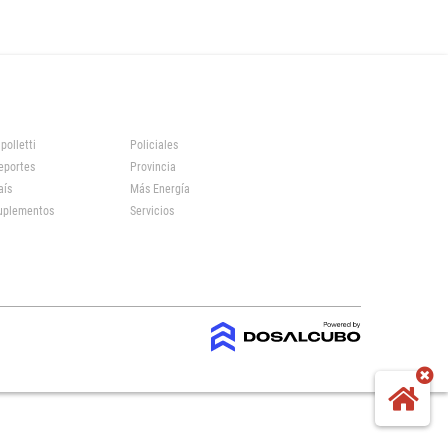
polletti
Policiales
eportes
Provincia
aís
Más Energía
uplementos
Servicios