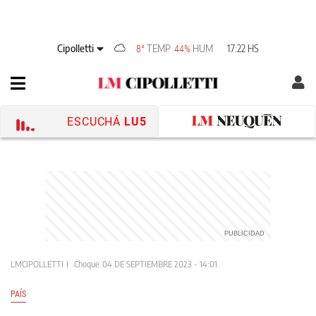
Cipolletti
TEMP
HUM
17:22 HS
8°
44%
ESCUCHÁ
LU5
LMCIPOLLETTI
Choque
04 DE SEPTIEMBRE 2023 - 14:01
PAÍS