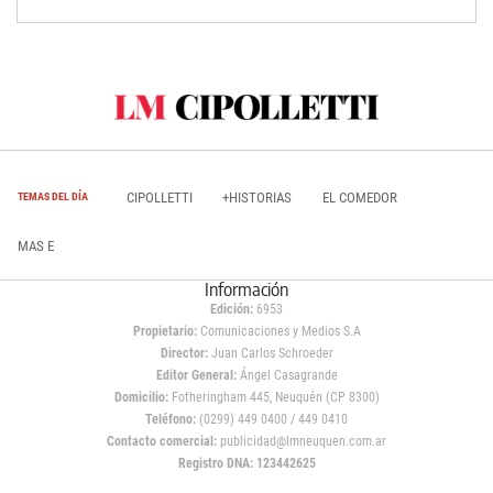
CIPOLLETTI
+HISTORIAS
EL COMEDOR
TEMAS DEL DÍA
MAS E
Información
Edición:
6953
Propietario:
Comunicaciones y Medios S.A
Director:
Juan Carlos Schroeder
Editor General:
Ángel Casagrande
Domicilio:
Fotheringham 445, Neuquén (CP 8300)
Teléfono:
(0299) 449 0400 / 449 0410
Contacto comercial:
publicidad@lmneuquen.com.ar
Registro DNA: 123442625