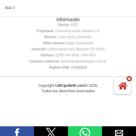
MAS E
Información
Edición:
6952
Propietario:
Comunicaciones y Medios S.A
Director:
Juan Carlos Schroeder
Editor General:
Ángel Casagrande
Domicilio:
Fotheringham 445, Neuquén (CP 8300)
Teléfono:
(0299) 449 0400 / 449 0410
Contacto comercial:
publicidad@lmneuquen.com.ar
Registro DNA: 123442625
Copyright
LMCipolletti.com
© 2026,
Todos los derechos reservados