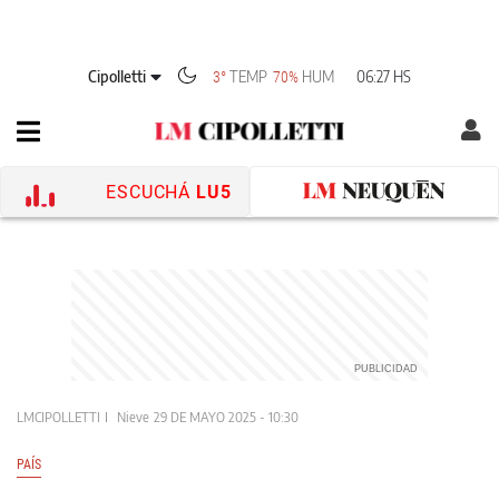
Cipolletti
TEMP
HUM
06:27 HS
3°
70%
ESCUCHÁ
LU5
LMCIPOLLETTI
Nieve
29 DE MAYO 2025 - 10:30
PAÍS