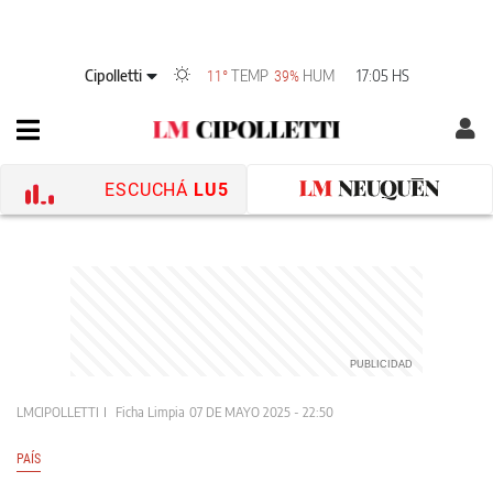
Cipolletti
TEMP
HUM
17:05 HS
11°
39%
ESCUCHÁ
LU5
LMCIPOLLETTI
Ficha Limpia
07 DE MAYO 2025 - 22:50
PAÍS