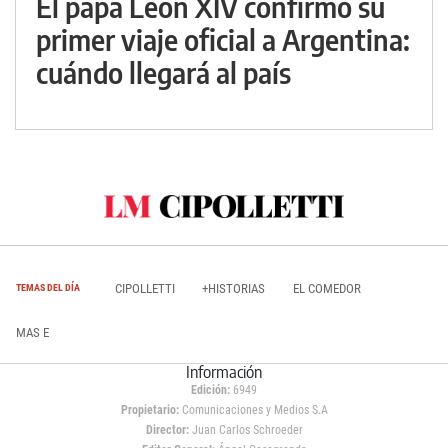
El papa León XIV confirmó su
primer viaje oficial a Argentina:
cuándo llegará al país
CIPOLLETTI
+HISTORIAS
EL COMEDOR
TEMAS DEL DÍA
MAS E
Información
Edición:
6949
Propietario:
Comunicaciones y Medios S.A
Director:
Juan Carlos Schroeder